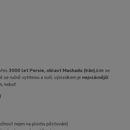
 přes
3000 let Persie, oblast Mashadu (Irán),
kde se
é se ručně vytrhnou a suší, výsledkem je
nejvzácnější
m,
neboť
)
u
očnost nejen na plochu pěstování)