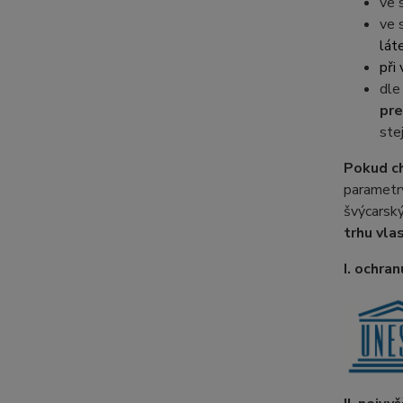
ve 
ve 
lát
při 
dle
pre
stej
Pokud c
parametr
švýcarský
trhu vlas
I. ochra