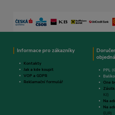
Informace pro zákazníky
Doručen
objedná
Kontakty
Jak a kde koupit
PPL
(6
VOP a GDPR
B
alík
Reklamační formulář
One b
Zásil
Kč)
Na ad
Na ad
EUR)