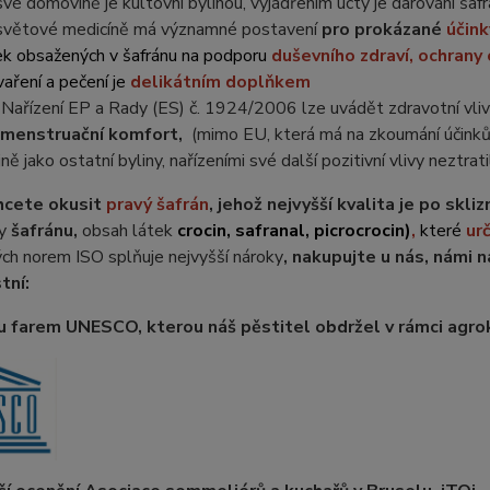
své domovině je kultovní bylinou, vyjádřením úcty je darování š
světové medicíně má významné postavení
pro prokázané
účin
ek obsažených v šafránu na podporu
duševního zdraví, ochrany 
vaření a pečení je
delikátním doplňkem
 Nařízení EP a Rady (ES) č. 1924/2006 lze uvádět zdravotní vli
menstruační komfort,
(mimo EU, která má na zkoumání účinků 
ně jako ostatní byliny, nařízeními své další pozitivní vlivy neztrati
hcete okusit
pravý šafrán
, jehož nejvyšší kvalita je po skl
y
šafránu,
obsah látek
crocin, safranal, picrocrocin)
,
které
urč
ch norem ISO splňuje nejvyšší nároky
, nakupujte u nás, námi 
tní:
nu farem UNESCO, kterou náš pěstitel obdržel v rámci agro