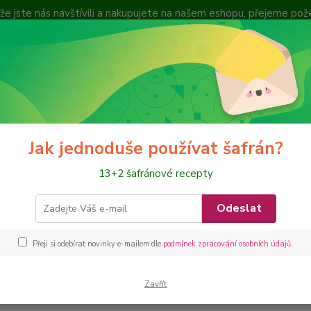
, že jste nás navštívili a nakupujete na našem eshopu, přejeme po
cení zboží
Nevíte
Hledat
+420
Jak jednoduše používat šafrán?
13+2 šafránové recepty
Odeslat
Přeji si odebírat novinky e-mailem dle
podmínek zpracování osobních údajů
.
Zavřít