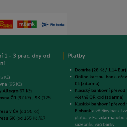
í 1 - 3 prac. dny od
Platby
ní
Dobírka (28 Kč / 1,14 Eur)
Online kartou,
bank. oř
5 Kč)
Kč
(zdarma)
ovna
(65 Kč)
Klasický
bankovní převod 
y Allegro
(67 Kč)
včetně
QR
kod
(zdarma)
kovna ČR
(97 Kč)
, SK
(125
Klasický
bankovní převod 
Fiobank
a většiny bank tz
resu v ČR
(od 95 Kč)
platba v EU
zdarma
nebo 
resu SK
(od 165 Kč /6,7
sazebníku vaší banky