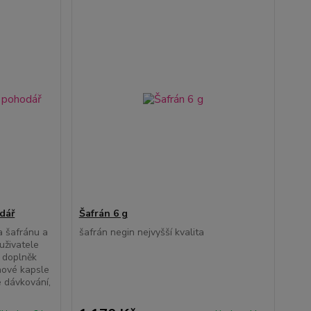
dář
Šafrán 6 g
 šafránu a
šafrán negin nejvyšší kvalita
uživatele
doplněk
nové kapsle
é dávkování,