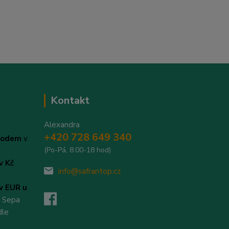
Kontakt
Alexandra
+420 728 649 340
evodem
v
(Po-Pá, 8.00-18 hod)
v Kč
info@safrantop.cz
v EUR u
v Sepa
dle