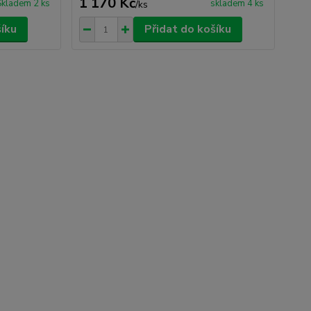
1 170 Kč
Skladem 2 ks
skladem 4 ks
/
ks
šíku
Přidat do košíku