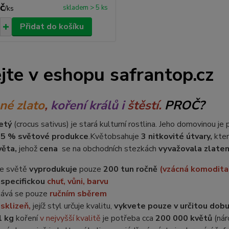
č
skladem > 5 ks
/
ks
Přidat do košíku
ejte v eshopu safrantop.cz
né zlato
,
k
oření králů i
štěstí.
PROČ?
setý
(crocus sativus) je stará kulturní rostlina. Jeho domovinou je
5 % světové produkce
.
Květ
obsahuje
3 nitkovité útvary,
kter
věta,
jehož
cena
se na obchodních stezkách
vyvažovala zlate
e světě
vyprodukuje
pouze
200 tun ročně
(vzácná komodita
specifickou
chuť, vůni, barvu
kává se pouze
ručním sběrem
o
sklizeň,
jejíž styl určuje kvalitu,
vykvete pouze v určitou dob
1 kg
koření
v nejvyšší kvalitě
je potřeba cca
200 000 květů
(nár