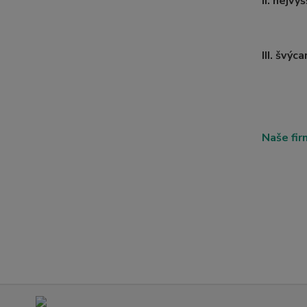
II. nejv
III. švý
Naše fir