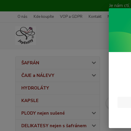
Je nám ctí
O nás
Kde koupíte
VOP a GDPR
Kontakt
Média
Vrá
ŠAFRÁN
ČAJE a NÁLEVY
HYDROLÁTY
KAPSLE
PLODY nejen sušené
DELIKATESY nejen s šafránem