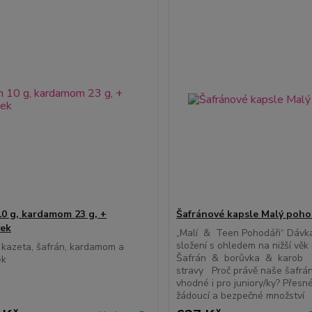
10 g, kardamom 23 g, +
Šafránové kapsle Malý poho
řek
„Malí & Teen Pohodáři“ Dávka
složení s ohledem na nižší věk 
kazeta, šafrán, kardamom a
Šafrán & borůvka & karob 
ek
stravy Proč právě naše šafrá
vhodné i pro juniory/ky? Přesn
žádoucí a bezpečné množství