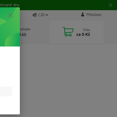
žehnané dny
Přihlášení
CZK
 si rady? Zavolejte.
0
ks
za
0 Kč
 728 649 340