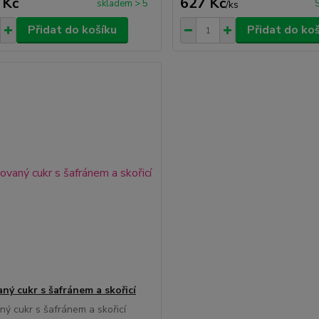
 Kč
627 Kč
skladem > 5
/
ks
Přidat do košíku
Přidat do ko
ný cukr s šafránem a skořicí
ý cukr s šafránem a skořicí