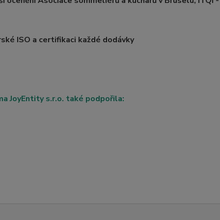
yšší ocenění Asociace sommeliérů a kuchařů v Bruselu,
iTQi -
carské ISO a certifikaci každé dodávky
ma JoyEntity s.r.o. také podpořila: