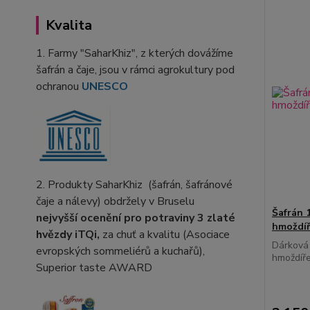
Kvalita
1. Farmy "SaharKhiz", z kterých dovážíme
šafrán a čaje, jsou v rámci agrokultury pod
ochranou
UNESCO
2. Produkty SaharKhiz (šafrán, šafránové
čaje a nálevy) obdržely v Bruselu
Šafrán 
nejvyšší ocenění pro potraviny
3 zlaté
hmoždí
hvězdy iTQi,
za chuť a kvalitu (Asociace
Dárková 
evropských sommeliérů a kuchařů),
hmoždíř
Superior taste AWARD