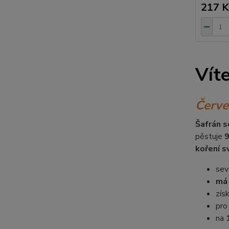
217 K
Vít
Č
erve
Šafrán 
pěstuje
9
koření s
se
v
má 
zís
pr
na