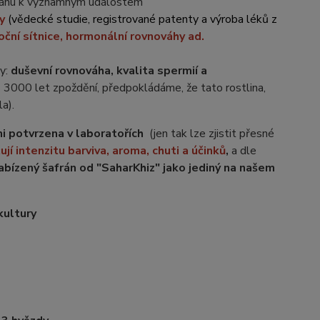
afránu k významným událostem
ky
(vědecké studie, registrované patenty a výroba léků z
oční sítnice, hormonální rovnováhy ad.
vy:
duševní rovnováha, kvalita spermií a
3000 let zpoždění, předpokládáme, že tato rostlina,
la).
izni potvrzena v laboratořích
(jen tak lze zjistit přesné
ují intenzitu barviva, aroma, chuti a účinků
,
a dle
nabízený šafrán od "SaharKhiz" jako jediný na našem
kultury