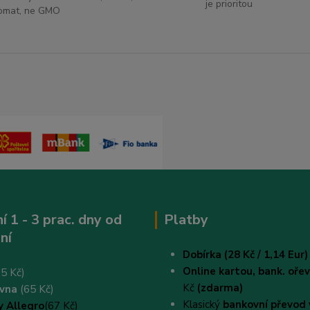
je prioritou
omat, ne GMO
í 1 - 3 prac. dny od
Platby
ní
Dobírka (28 Kč / 1,14 Eur)
Online kartou,
bank. oř
5 Kč)
Kč
(zdarma)
ovna
(65 Kč)
Klasický
bankovní převod 
y Allegro
(67 Kč)