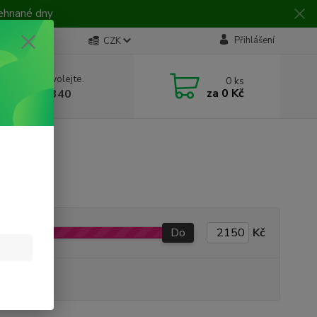
žehnané dny
Přihlášení
CZK
 si rady? Zavolejte.
0
ks
za
0 Kč
 728 649 340
Do
Kč