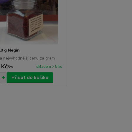
10 g Negin
a nejvýhodnější cenu za gram
 Kč
skladem > 5 ks
/
ks
Přidat do košíku