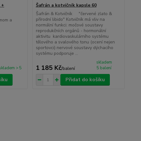
 +
Šafrán a kotvičník kapsle 60
Šafrán & Kotvičník "červené zlato &
přírodní libido" Kotvičník má vliv na
amom a
normální funkci: močové soustavy
reprodukčních orgánů - hormonální
aktivitu kardiovaskulárního systému
tělového a svalového tonu (ocení nejen
sportovci) nervové soustavy dýchacího
systému podporuje ...
skladem
1 185 Kč
skladem > 5
5 balení
/
balení
šíku
Přidat do košíku