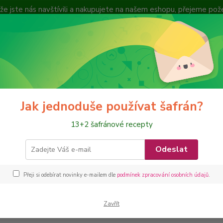
, že jste nás navštívili a nakupujete na našem eshopu, přejeme po
cení zboží
Nevíte
Hledat
+420
hci dle možného VLIVU
libido
Jak jednoduše používat šafrán?
o
13+2 šafránové recepty
Odeslat
Kč
Od
Přeji si odebírat novinky e-mailem dle
podmínek zpracování osobních údajů
.
adem
Novinka
Akce
Zavřít