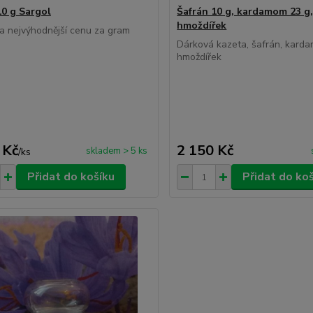
10 g Sargol
Šafrán 10 g, kardamom 23 g,
hmoždířek
a nejvýhodnější cenu za gram
Dárková kazeta, šafrán, kard
hmoždířek
 Kč
2 150 Kč
skladem > 5 ks
/
ks
Přidat do košíku
Přidat do ko