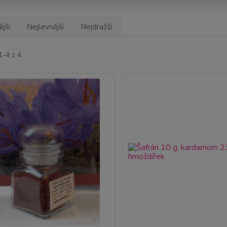
jší
Nejlevnější
Nejdražší
1-4 z 4