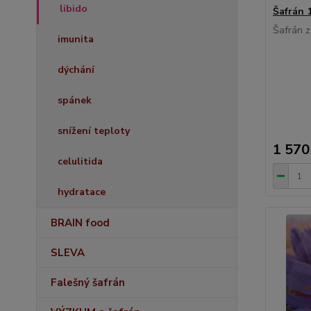
libido
Šafrán 
Šafrán z
imunita
dýchání
spánek
snížení teploty
1 570
celulitida
hydratace
BRAIN food
SLEVA
Falešný šafrán