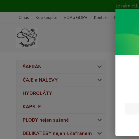
Je nám ctí
O nás
Kde koupíte
VOP a GDPR
Kontakt
Média
Vrá
Úvod
C
ŠAFRÁN
libid
ČAJE a NÁLEVY
HYDROLÁTY
Cena:
KAPSLE
PLODY nejen sušené
Skl
DELIKATESY nejen s šafránem