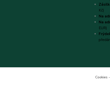
Zásil
Kč)
Na ad
Na ad
EUR)
Frýdek
předá
Cookies -