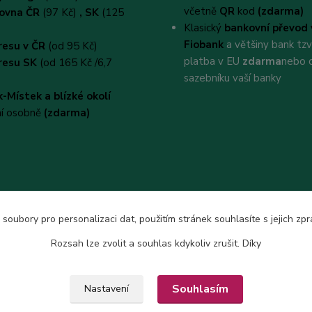
včetně
QR
kod
(zdarma)
kovna ČR
(97 Kč)
, SK
(125
Klasický
bankovní převod 
Fiobank
a většiny bank tz
resu v ČR
(od 95 Kč)
platba v EU
zdarma
nebo 
resu SK
(od 165 Kč /6,7
sazebníku vaší banky
-Místek a blízké okolí
ní osobně
(zdarma)
 soubory pro personalizaci dat, použitím stránek souhlasíte s jejich zp
Rozsah lze zvolit a souhlas kdykoliv zrušit. Díky
Upravit sběr cookies.
Souhlasím
Nastavení