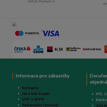
šafrán Premium A
ar
Informace pro zákazníky
Doručen
objedná
Kontakty
Jak a kde koupit
PPL
(6
VOP a GDPR
B
alík
Reklamační formulář
One b