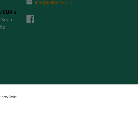
info@safrantop.cz
v EUR u
v Sepa
dle
racováním.