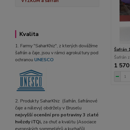
VÝZKUM a šafrán
Kvalita
1. Farmy "SaharKhiz", z kterých dovážíme
Šafrán 
šafrán a čaje, jsou v rámci agrokultury pod
Šafrán z
ochranou
UNESCO
1 570
2. Produkty SaharKhiz (šafrán, šafránové
čaje a nálevy) obdržely v Bruselu
nejvyšší ocenění pro potraviny
3 zlaté
hvězdy iTQi,
za chuť a kvalitu (Asociace
evropských sommeliérů a kuchařů),