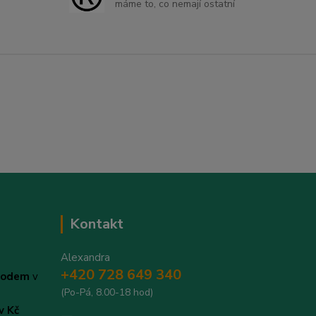
máme to, co nemají ostatní
Kontakt
Alexandra
+420 728 649 340
evodem
v
(Po-Pá, 8.00-18 hod)
v Kč