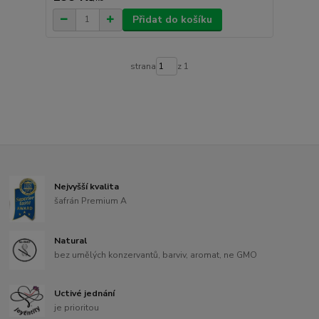
Přidat do košíku
strana
z 1
Nejvyšší kvalita
šafrán Premium A
Natural
bez umělých konzervantů, barviv, aromat, ne GMO
Uctivé jednání
je prioritou