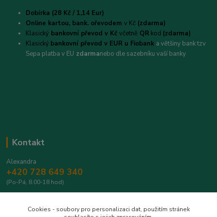
Dobírka (28 Kč / 1,14 Eur)
Online kartou,
bank. ořevodem
v Kč
(zdarma)
Klasický
bankovní převod v Kč
včetně
QR
kod
(zdarma)
Klasický
bankovní převod v EUR u Fiobank
a většiny bank tzv
Sepa platba v EU
zdarma
nebo dle sazebníku vaší banky
Kontakt
Alexandra
+420 728 649 340
(Po-Pá, 8.00-18 hod)
info@safrantop.cz
Cookies - soubory pro personalizaci dat, použitím stránek