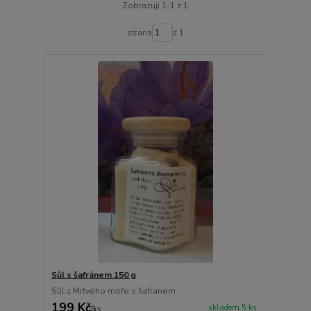
Zobrazuji 1-1 z 1
strana
z 1
Sůl s šafránem 150 g
Sůl z Mrtvého moře s šafránem
199 Kč
skladem 5 ks
/
ks