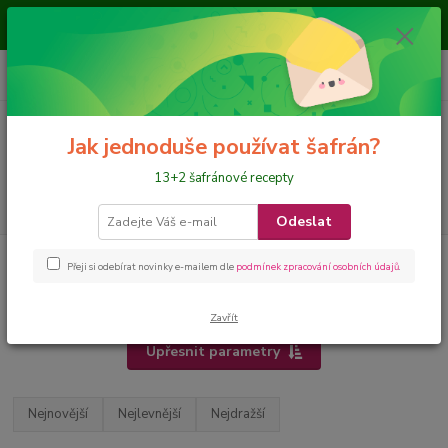
Je nám ctí, že jste nás navštívili a nakupujete na našem eshopu, přejeme
požehnané dny
0
ks
CZK
+420 728 649 340
za
0 Kč
Menu
Jak jednoduše používat šafrán?
13+2 šafránové recepty
Hledat
Odeslat
Úvod
Hledám dle SLOŽENÍ
sůl
Přeji si odebírat novinky e-mailem dle
podmínek zpracování osobních údajů
.
sůl
Zavřít
Upřesnit parametry
Nejnovější
Nejlevnější
Nejdražší