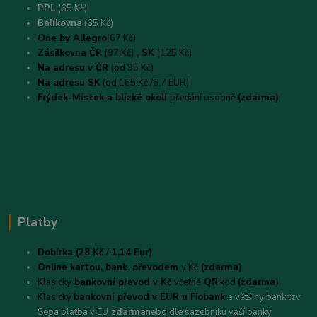
PPL
(65 Kč)
B
alíkovna
(65 Kč)
One by Allegro
(67 Kč)
Zásilkovna ČR
(97 Kč)
, SK
(125 Kč)
Na adresu v ČR
(od 95 Kč)
Na adresu SK
(od 165 Kč /6,7 EUR)
Frýdek-Místek a blízké okolí
předání osobně
(zdarma)
Platby
Dobírka (28 Kč / 1,14 Eur)
Online kartou,
bank. ořevodem
v Kč
(zdarma)
Klasický
bankovní převod v Kč
včetně
QR
kod
(zdarma)
Klasický
bankovní převod v EUR u Fiobank
a většiny bank tzv
Sepa platba v EU
zdarma
nebo dle sazebníku vaší banky