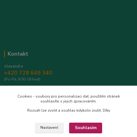
Kontakt
Alexandra
+420 728 649 340
(Po-Pá, 8.00-18 hod)
info@safrantop.cz
Cookies - soubory pro personalizaci dat, použitím stránek
souhlasíte s jejich zpracováním.
Rozsah lze zvolit a souhlas kdykoliv zrušit. Díky
Souhlasím
Nastavení
Upravit sběr cookies.