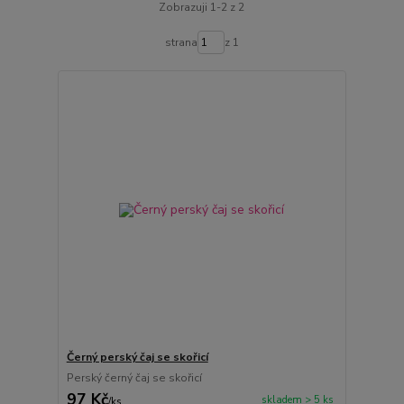
Zobrazuji 1-2 z 2
strana
z 1
Černý perský čaj se skořicí
Perský černý čaj se skořicí
97 Kč
skladem > 5 ks
/
ks