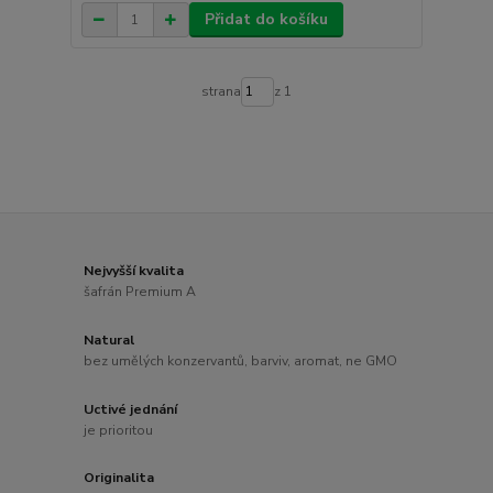
Přidat do košíku
strana
z 1
Nejvyšší kvalita
šafrán Premium A
Natural
bez umělých konzervantů, barviv, aromat, ne GMO
Uctivé jednání
je prioritou
Originalita