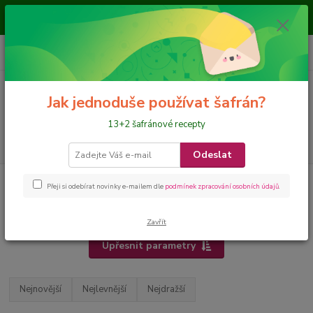
Je nám ctí, že jste nás navštívili a nakupujete na našem eshopu, přejeme
požehnané dny
0
ks
CZK
+420 728 649 340
za
0 Kč
Menu
Jak jednoduše používat šafrán?
13+2 šafránové recepty
Hledat
Odeslat
Úvod
Hledám dle SLOŽENÍ
skořice
Přeji si odebírat novinky e-mailem dle
podmínek zpracování osobních údajů
.
skořice
Zavřít
Upřesnit parametry
Nejnovější
Nejlevnější
Nejdražší