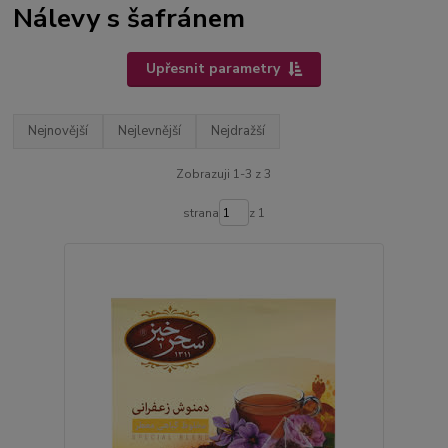
Nálevy s šafránem
Upřesnit parametry
Nejnovější
Nejlevnější
Nejdražší
Zobrazuji 1-3 z 3
strana
z 1