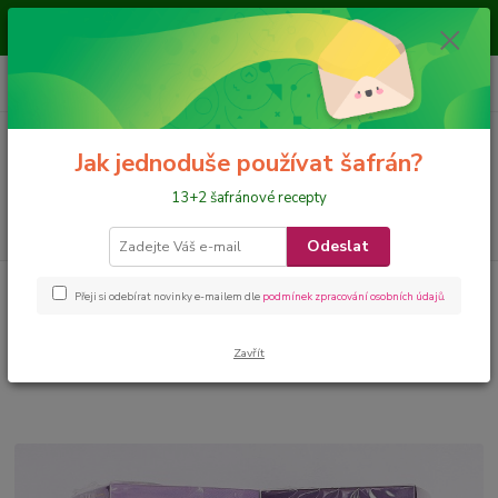
Je nám ctí, že jste nás navštívili a nakupujete na našem eshopu, přejeme
požehnané dny
0
ks
CZK
+420 728 649 340
za
0 Kč
Menu
Jak jednoduše používat šafrán?
13+2 šafránové recepty
Hledat
Odeslat
Úvod
ČAJE a NÁLEVY
Nálevy s šafránem
Přeji si odebírat novinky e-mailem dle
podmínek zpracování osobních údajů
.
Zavřít