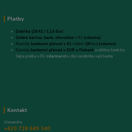
Platby
Dobírka (28 Kč / 1,14 Eur)
Online kartou,
bank. ořevodem
v Kč
(zdarma)
Klasický
bankovní převod v Kč
včetně
QR
kod
(zdarma)
Klasický
bankovní převod v EUR u Fiobank
a většiny bank tzv
Sepa platba v EU
zdarma
nebo dle sazebníku vaší banky
Kontakt
Alexandra
+420 728 649 340