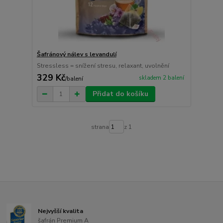
Šafránový nálev s levandulí
Stressless = snížení stresu, relaxant, uvolnění
329 Kč
skladem 2 balení
/
balení
Přidat do košíku
strana
z 1
Nejvyšší kvalita
šafrán Premium A