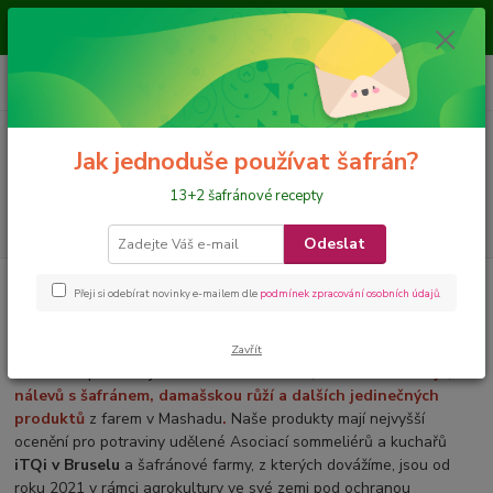
Je nám ctí, že jste nás navštívili a nakupujete na našem eshopu, přejeme
požehnané dny
0
ks
CZK
+420 728 649 340
za
0 Kč
Menu
Jak jednoduše používat šafrán?
13+2 šafránové recepty
Hledat
Odeslat
Úvod
O nás
Přeji si odebírat novinky e-mailem dle
podmínek zpracování osobních údajů
.
JoyEntity
Zavřít
11 let se specializujeme
na dovoz
šafránu, šafránového čaje,
nálevů s šafránem, damašskou růží a dalších jedinečných
produktů
z farem v Mashadu
.
Naše produkty mají nejvyšší
ocenění pro potraviny udělené Asociací sommeliérů a kuchařů
iTQi v Bruselu
a šafránové farmy, z kterých dovážíme, jsou od
roku 2021 v rámci agrokultury ve své zemi pod ochranou