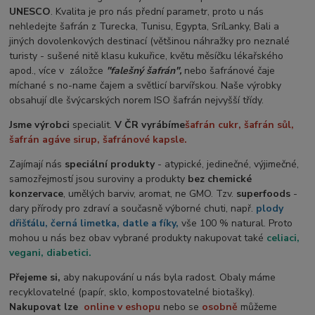
UNESCO
. Kvalita je pro nás přední parametr, proto u nás
nehledejte šafrán z Turecka, Tunisu, Egypta, SríLanky, Bali a
jiných dovolenkových destinací (většinou náhražky pro neznalé
turisty - sušené nitě klasu kukuřice, květu měsíčku lékařského
apod., více v záložce
"falešný šafrán",
nebo šafránové čaje
míchané s no-name čajem a světlicí barvířskou. Naše výrobky
obsahují dle švýcarských norem ISO šafrán nejvyšší třídy.
Jsme výrobci
specialit.
V ČR vyrábíme
šafrán cukr, šafrán sůl,
šafrán agáve sirup, šafránové kapsle.
Zajímají nás
speciální produkty
- atypické, jedinečné, výjimečné,
samozřejmostí jsou suroviny a produkty
bez chemické
konzervace
, umělých barviv, aromat, ne GMO. Tzv.
superfoods
-
dary přírody pro zdraví a současně výborné chuti, např.
plody
dřišťálu, černá limetka, datle a fíky,
vše 100 % natural. Proto
mohou u nás bez obav vybrané produkty nakupovat také
celiaci,
vegani, diabetici.
Přejeme si,
aby nakupování u nás byla radost. Obaly máme
recyklovatelné (papír, sklo, kompostovatelné biotašky).
Nakupovat lze
online
v
eshopu
nebo se
osobně
můžeme