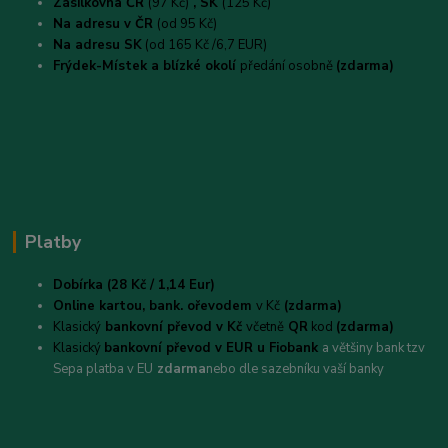
Zásilkovna ČR
(97 Kč)
, SK
(125 Kč)
Na adresu v ČR
(od 95 Kč)
Na adresu SK
(od 165 Kč /6,7 EUR)
Frýdek-Místek a blízké okolí
předání osobně
(zdarma)
Platby
Dobírka (28 Kč / 1,14 Eur)
Online kartou,
bank. ořevodem
v Kč
(zdarma)
Klasický
bankovní převod v Kč
včetně
QR
kod
(zdarma)
Klasický
bankovní převod v EUR u Fiobank
a většiny bank tzv
Sepa platba v EU
zdarma
nebo dle sazebníku vaší banky