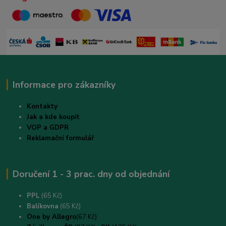
Informace pro zákazníky
Kontakty
Jak a kde koupit
VOP a GDPR
Reklamační formulář
Doručení 1 - 3 prac. dny od objednání
PPL
(65 Kč)
B
alíkovna
(65 Kč)
One by Allegro
(67 Kč)