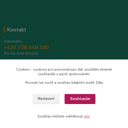
Kontakt
Alexandra
+420 728 649 340
(Po-Pá, 8.00-18 hod)
info@safrantop.cz
Cookies - soubory pro personalizaci dat, použitím stránek
souhlasíte s jejich zpracováním.
Rozsah lze zvolit a souhlas kdykoliv zrušit. Díky
Souhlasím
Nastavení
Upravit sběr cookies.
Souhlas můžete odmítnout
zde
.
Vytvořeno na
Eshop-rychle.cz