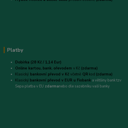
Platby
Dobírka (28 Kč / 1,14 Eur)
Online kartou,
bank. ořevodem
v Kč
(zdarma)
Klasický
bankovní převod v Kč
včetně
QR
kod
(zdarma)
Klasický
bankovní převod v EUR u Fiobank
a většiny bank tzv
Sepa platba v EU
zdarma
nebo dle sazebníku vaší banky