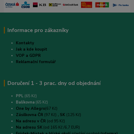
Informace pro zákazníky
Kontakty
Jak a kde koupit
VOP a GDPR
Reklamační formulář
Doručení 1 - 3 prac. dny od objednání
PPL
(65 Kč)
B
alíkovna
(65 Kč)
One by Allegro
(67 Kč)
Zásilkovna ČR
(97 Kč)
, SK
(125 Kč)
Na adresu v ČR
(od 95 Kč)
Na adresu SK
(od 165 Kč /6,7 EUR)
Frýdek-Místek a blízké okolí
předání osobně
(zdarma)