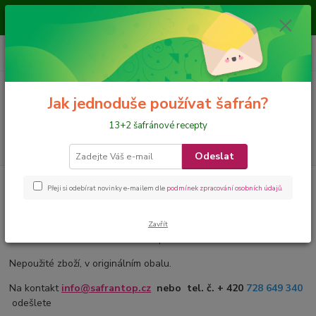
Je nám ctí, že jste nás navštívili a nakupujete na našem eshopu, přejeme
požehnané dny
0
ks
CZK
+420 728 649 340
za
0 Kč
Menu
Jak jednoduše používat šafrán?
13+2 šafránové recepty
Hledat
Odeslat
Úvod
Vrácení zboží
Přeji si odebírat novinky e-mailem dle
podmínek zpracování osobních údajů
.
Vratka
Zavřít
Dle zákona - do 14 dnů od zakoupení bez udání důvodů.
Nepoužité zboží, v originálním obalu.
Na kontakt
info@safrantop.cz
nebo tel. č. + 420
728 649 340
odešlete