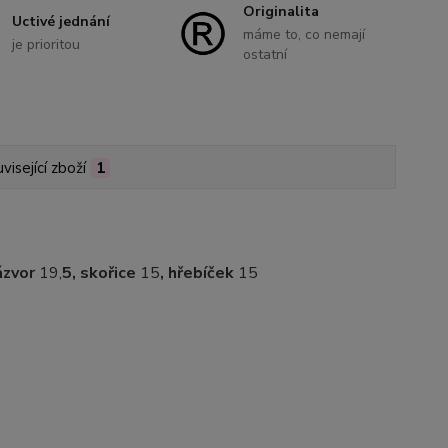
Originalita
Uctivé jednání
máme to, co nemají
je prioritou
ostatní
visející zboží
1
ázvor
19,
5,
skořice
15
, hřebíček
15