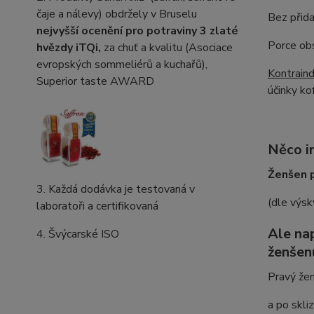
čaje a nálevy) obdržely v Bruselu
Bez přida
nejvyšší ocenění pro potraviny
3 zlaté
Porce ob
hvězdy iTQi,
za chuť a kvalitu (Asociace
evropských sommeliérů a kuchařů),
Kontraind
Superior taste AWARD
účinky ko
Něco i
Ženšen 
3. Každá dodávka je testovaná v
(dle výs
laboratoři a certifikovaná
Ale na
4. Švýcarské ISO
ženšen
Pravý žen
a po skli