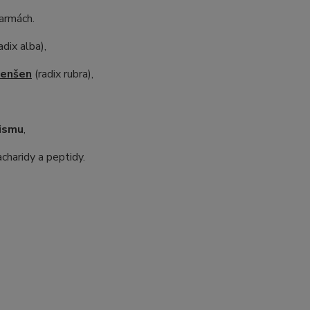
farmách.
adix alba),
ženšen
(radix rubra),
nismu
,
charidy a peptidy.