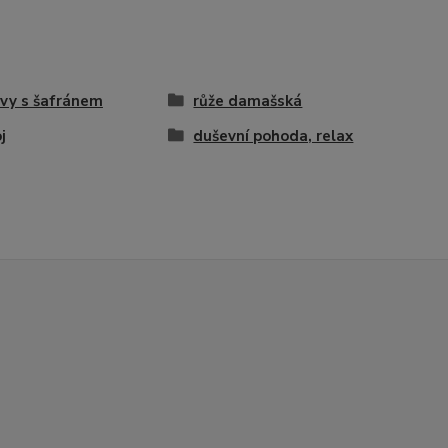
vy s šafránem
růže damašská
j
duševní pohoda, relax