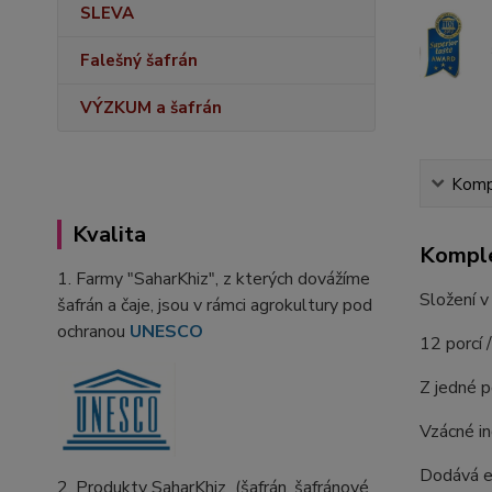
SLEVA
Falešný šafrán
VÝZKUM a šafrán
Kompl
Kvalita
Komple
1. Farmy "SaharKhiz", z kterých dovážíme
Složení v
šafrán a čaje, jsou v rámci agrokultury pod
ochranou
UNESCO
12 porcí 
Z jedné p
Vzácné in
Dodává en
2. Produkty SaharKhiz (šafrán, šafránové