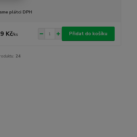
sme plátci DPH
9 Kč
Přidat do košíku
/
ks
roduktu:
24