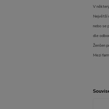
V některý
Největší 
nebo se p
dle odbor
Ženšen pr
Mezi farm
Souvise