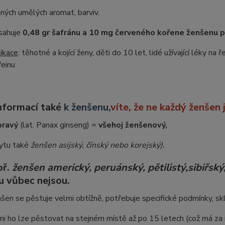
ných umělých aromat, barviv.
sahuje
0,48 gr šafránu a 10 mg červeného kořene ženšenu 
ikace
: těhotné a kojící ženy, děti do 10 let, lidé užívající léky n
feinu
nformací také
k ženšenu,
víte, že ne každý ženšen
pravý
(lat. Panax ginseng) =
všehoj ženšenový,
kytu také
ženšen asijský, čínský nebo
korejský).
př.
ženšen americký, peruánský,
pětilistý
,
sibiřský
u vůbec nejsou.
šen se pěstuje velmi obtížně, potřebuje specifické podmínky, skl
zni ho lze pěstovat na stejném místě až po 15 letech (což má za