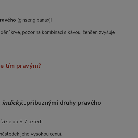
pravého
(ginseng panax)!
a ředění krve, pozor na kombinaci s kávou, ženšen zvyšuje
 je tím pravým?
, indický…
příbuznými druhy pravého
ízí se po 5-7 letech
 následek jeho vysokou cenu).