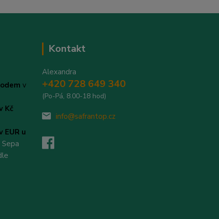
Kontakt
Alexandra
+420 728 649 340
evodem
v
(Po-Pá, 8.00-18 hod)
v Kč
info@safrantop.cz
v EUR u
v Sepa
dle