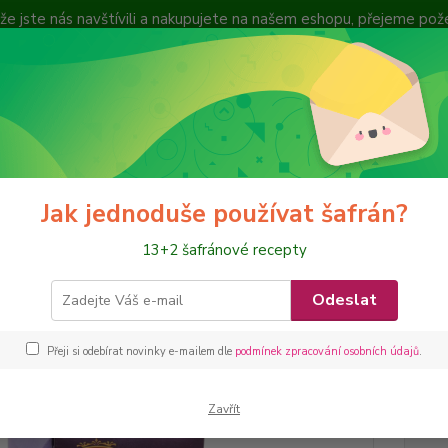
, že jste nás navštívili a nakupujete na našem eshopu, přejeme po
cení zboží
Nevíte
Hledat
+420
ČAJE a NÁLEVY
Šafránový nálev s ženšenem
Jak jednoduše používat šafrán?
ánový nálev s ženšenem
13+2 šafránové recepty
24 g/
Odeslat
Šafrán
Přeji si odebírat novinky e-mailem dle
podmínek zpracování osobních údajů
.
Dos
Zavřít
Měr