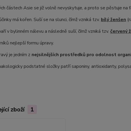
ch částech Asie se již volně nevyskytuje, a proto se pěstuje na 
účinky má kořen. Suší se na slunci, čímž vzniká tzv.
bílý ženšen
(r
aří v bylinném nálevu a následně suší, čímž vzniká tzv.
červený 
níků nejlepší formu úpravy.
avý je jedním z
nejsilnějších prostředků pro odolnost orga
akologicky podstatné složky patří saponiny, antioxidanty, polysa
jící zboží
1