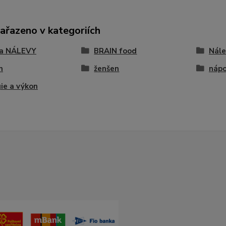
zařazeno v kategoriích
 a NÁLEVY
BRAIN food
Nále
n
ženšen
nápo
ie a výkon