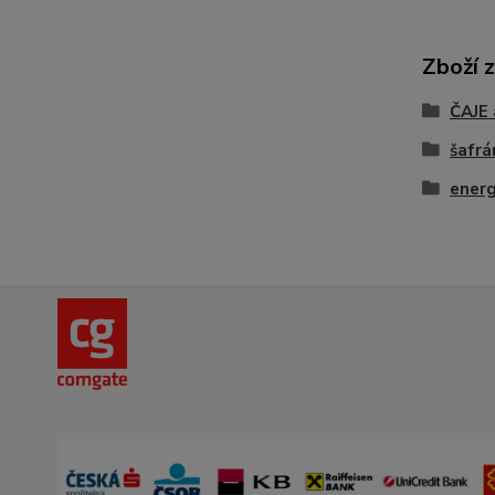
Zboží 
ČAJE
šafrá
energ