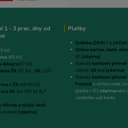
í 1 - 3 prac. dny od
Platby
ní
Dobírka (28 Kč / 1,14 Eur)
Online kartou,
bank. oř
5 Kč)
Kč
(zdarma)
ovna
(65 Kč)
Klasický
bankovní převod 
y Allegro
(67 Kč)
včetně
QR
kod
(zdarma)
kovna ČR
(97 Kč)
, SK
(125
Klasický
bankovní převod 
Fiobank
a většiny bank tz
resu v ČR
(od 95 Kč)
platba v EU
zdarma
nebo 
resu SK
(od 165 Kč /6,7
sazebníku vaší banky
-Místek a blízké okolí
ní osobně
(zdarma)