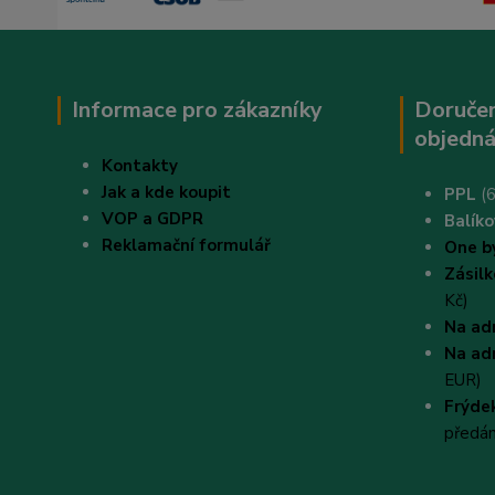
Informace pro zákazníky
Doručen
objedná
Kontakty
Jak a kde koupit
PPL
(6
VOP a GDPR
B
alík
Reklamační formulář
One b
Zásil
Kč)
Na ad
Na ad
EUR)
Frýdek
předá