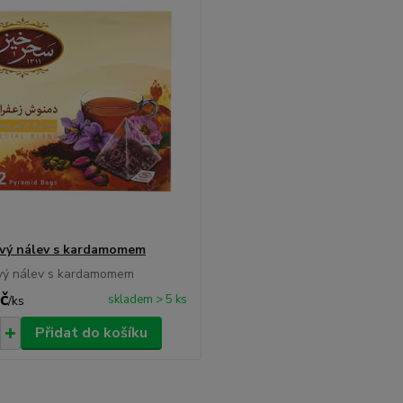
vý nálev s kardamomem
vý nálev s kardamomem
č
skladem > 5 ks
/
ks
Přidat do košíku