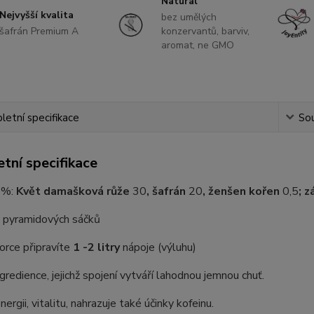
Natural
Nejvyšší kvalita
bez umělých
šafrán Premium A
konzervantů, barviv,
aromat, ne GMO
etní specifikace
Sou
tní specifikace
 %:
Květ damašková růže
30
,
šafrán
20
, ženšen kořen
0,5
;
z
/ pyramidových sáčků
orce připravíte
1 -2 litry
nápoje (výluhu)
gredience, jejichž spojení vytváří lahodnou jemnou chuť.
ergii, vitalitu, nahrazuje také účinky kofeinu.