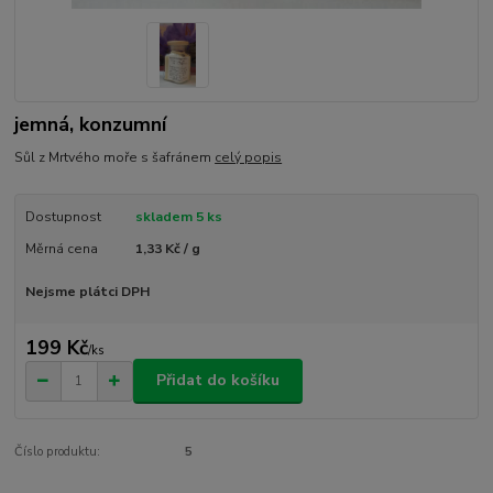
jemná, konzumní
Sůl z Mrtvého moře s šafránem
celý popis
Dostupnost
skladem 5 ks
Měrná cena
1,33 Kč / g
Nejsme plátci DPH
199 Kč
/
ks
Přidat do košíku
Číslo produktu:
5