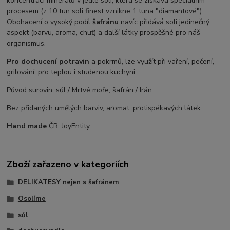
koncentrací minerálů v jedlé soli, která se získává speciálním
procesem (z 10 tun soli finest vznikne 1 tuna "diamantové").
Obohacení o vysoký podíl
šafránu
navíc přidává soli jedinečný
aspekt (barvu, aroma, chuť) a další látky prospěšné pro náš
organismus.
Pro dochucení potravin
a pokrmů, lze využít při vaření, pečení,
grilování, pro teplou i studenou kuchyni.
Původ surovin: sůl / Mrtvé moře, šafrán / Irán
Bez přidaných umělých barviv, aromat, protispékavých látek
Hand made
ČR, JoyEntity
Zboží zařazeno v kategoriích
DELIKATESY nejen s šafránem
Osolíme
sůl