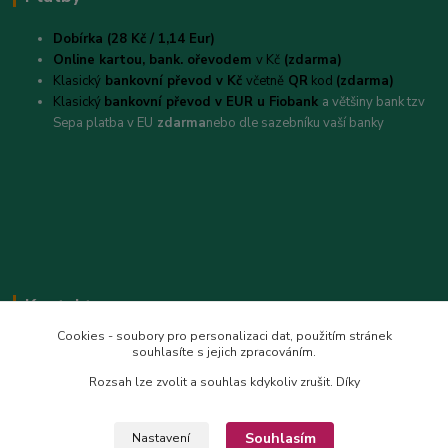
Dobírka (28 Kč / 1,14 Eur)
Online kartou,
bank. ořevodem
v Kč
(zdarma)
Klasický
bankovní převod v Kč
včetně
QR
kod
(zdarma)
Klasický
bankovní převod v EUR u Fiobank
a většiny bank tzv
Sepa platba v EU
zdarma
nebo dle sazebníku vaší banky
Kontakt
Cookies - soubory pro personalizaci dat, použitím stránek
Alexandra
souhlasíte s jejich zpracováním.
+420 728 649 340
Rozsah lze zvolit a souhlas kdykoliv zrušit. Díky
(Po-Pá, 8.00-18 hod)
info@safrantop.cz
Souhlasím
Nastavení