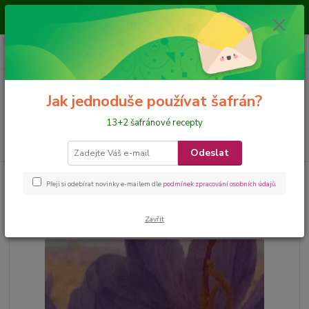
Je nám ctí, že jste nás navštívili a nakupujete na našem eshopu, přejeme
požehnané dny
0
ks
CZK
+420 728 649 340
za
0 Kč
Menu
Jak jednoduše používat šafrán?
13+2 šafránové recepty
Hledat
Odeslat
Úvod
DELIKATESY nejen s šafránem
Sůl s šafránem 150 g
Přeji si odebírat novinky e-mailem dle
podmínek zpracování osobních údajů
.
Sůl s šafránem 150 g
Zavřít