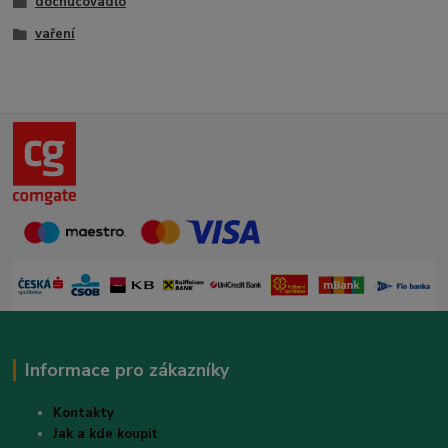
dochucovadlo
vaření
Informace pro zákazníky
Kontakty
Jak a kde koupit