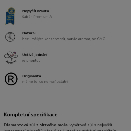
Nejvyšší kvalita
šafrán Premium A
Natural
bez umělých konzervantů, barviv, aromat, ne GMO
Uctivé jednání
je prioritou
Originalita
máme to, co nemají ostatní
Kompletní specifikace
Diamantová sůl z Mrtvého moře
, výběrová sůl s nejvyšší