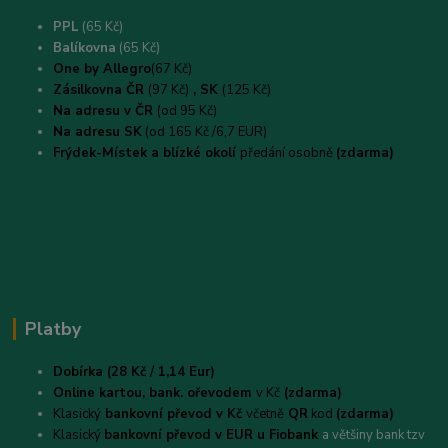
PPL
(65 Kč)
B
alíkovna
(65 Kč)
One by Allegro
(67 Kč)
Zásilkovna ČR
(97 Kč)
, SK
(125 Kč)
Na adresu v ČR
(od 95 Kč)
Na adresu SK
(od 165 Kč /6,7 EUR)
Frýdek-Místek a blízké okolí
předání osobně
(zdarma)
Platby
Dobírka (28 Kč / 1,14 Eur)
Online kartou,
bank. ořevodem
v Kč
(zdarma)
Klasický
bankovní převod v Kč
včetně
QR
kod
(zdarma)
Klasický
bankovní převod v EUR u Fiobank
a většiny bank tzv