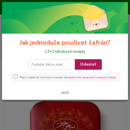
Je nám ctí, že jste nás navštívili a nakupujete na našem eshopu, přejeme
požehnané dny
0
ks
CZK
+420 728 649 340
za
0 Kč
Menu
Jak jednoduše používat šafrán?
Hledat
13+2 šafránové recepty
Odeslat
Úvod
PLODY nejen sušené
Dřišťál
Dřišťál
Přeji si odebírat novinky e-mailem dle
podmínek zpracování osobních údajů
.
Zavřít