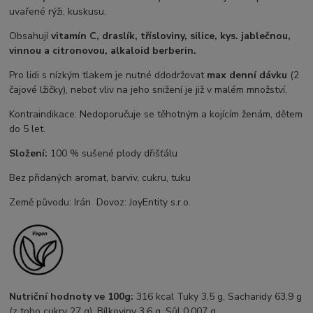
uvařené rýži, kuskusu.
Obsahují
vitamín C, draslík, třísloviny, silice, kys. jablečnou,
vinnou a citronovou, alkaloid berberin.
Pro lidi s nízkým tlakem je nutné ddodržovat
max denní dávku
(2
čajové lžičky), neboť vliv na jeho snižení je již v malém množství.
Kontraindikace: Nedoporučuje se těhotným a kojícím ženám, dětem
do 5 let.
Složení:
100 % sušené plody dřišťálu
Bez přidaných aromat, barviv, cukru, tuku
Země původu: Irán Dovoz: JoyEntity s.r.o.
Nutriční hodnoty ve 100g
:
316 kcal Tuky 3,5 g, Sacharidy 63,9 g
(z toho cukry 27 g), Bílkoviny 3,6 g, Sůl 0.007 g