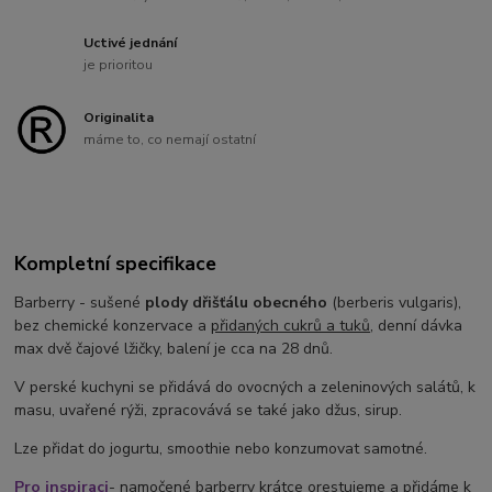
Uctivé jednání
je prioritou
Originalita
máme to, co nemají ostatní
Kompletní specifikace
Barberry - sušené
plody dřišťálu obecného
(berberis vulgaris),
bez chemické konzervace a
přidaných cukrů a tuků
, denní dávka
max dvě čajové lžičky, balení je cca na 28 dnů.
V perské kuchyni se přidává do ovocných a zeleninových salátů, k
masu, uvařené rýži, zpracovává se také jako džus, sirup.
Lze přidat do jogurtu, smoothie nebo konzumovat samotné.
Pro inspiraci
- namočené barberry krátce orestujeme a přidáme k