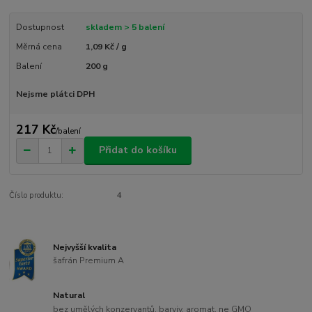
Dostupnost
skladem > 5 balení
Měrná cena
1,09 Kč / g
Balení
200 g
Nejsme plátci DPH
217 Kč
/
balení
Přidat do košíku
Číslo produktu:
4
Nejvyšší kvalita
šafrán Premium A
Natural
bez umělých konzervantů, barviv, aromat, ne GMO