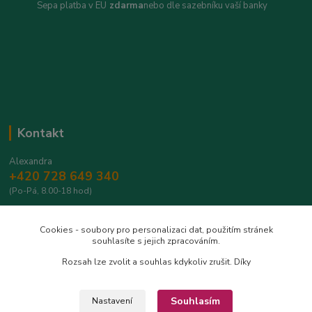
Sepa platba v EU
zdarma
nebo dle sazebníku vaší banky
Kontakt
Alexandra
+420 728 649 340
(Po-Pá, 8.00-18 hod)
info@safrantop.cz
Cookies - soubory pro personalizaci dat, použitím stránek
souhlasíte s jejich zpracováním.
Rozsah lze zvolit a souhlas kdykoliv zrušit. Díky
Souhlasím
Nastavení