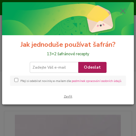
Je nám ctí, že jste nás navštívili a nakupujete na našem eshopu, přejeme
požehnané dny
0
ks
CZK
+420 728 649 340
za
0 Kč
Menu
Jak jednoduše používat šafrán?
13+2 šafránové recepty
Hledat
Odeslat
Úvod
ČAJE a NÁLEVY
Černý čaj s šafránem, růží a kardamomem
Přeji si odebírat novinky e-mailem dle
podmínek zpracování osobních údajů
.
Černý čaj s šafránem, růží a
Zavřít
kardamomem