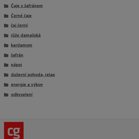
Čaje s šafránem
Černé čaje
čaj černý
růže damašská
kardamom
šafrán
nápoj
duševní pohoda, relax
energie a výkon
odkyselení