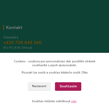
Kontakt
Alexandra
+420 728 649 340
(Po-Pá, 8.00-18 hod)
info@safrantop.cz
Cookies - soubory pro personalizaci dat, použitím stránek
souhlasíte s jejich zpracováním.
Rozsah lze zvolit a souhlas kdykoliv zrušit. Díky
Souhlasím
Nastavení
Upravit sběr cookies.
Souhlas můžete odmítnout
zde
.
Vytvořeno na
Eshop-rychle.cz