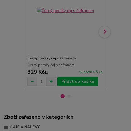
Černý perský čaj s šafránem
Černý perský
Černý perský čaj s šafránem
Perský čarný
329 Kč
349 Kč
skladem > 5 ks
/
ks
/
ba
Přidat do košíku
Zboží zařazeno v kategoriích
ČAJE a NÁLEVY