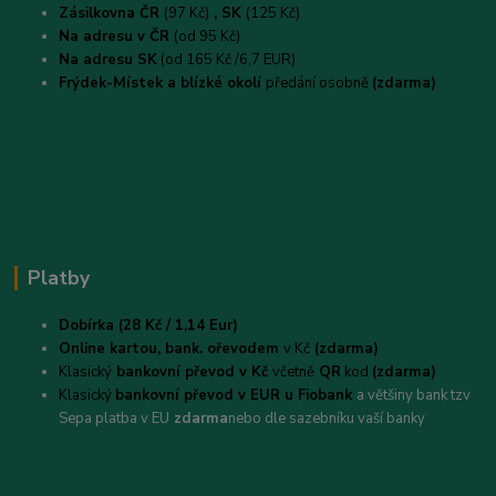
Zásilkovna ČR
(97 Kč)
, SK
(125 Kč)
Na adresu v ČR
(od 95 Kč)
Na adresu SK
(od 165 Kč /6,7 EUR)
Frýdek-Místek a blízké okolí
předání osobně
(zdarma)
Platby
Dobírka (28 Kč / 1,14 Eur)
Online kartou,
bank. ořevodem
v Kč
(zdarma)
Klasický
bankovní převod v Kč
včetně
QR
kod
(zdarma)
Klasický
bankovní převod v EUR u Fiobank
a většiny bank tzv
Sepa platba v EU
zdarma
nebo dle sazebníku vaší banky