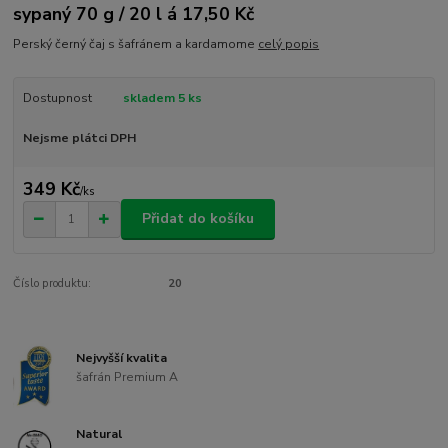
sypaný 70 g / 20 l á 17,50 Kč
Perský černý čaj s šafránem a kardamome
celý popis
Dostupnost
skladem 5 ks
Nejsme plátci DPH
349 Kč
/
ks
Přidat do košíku
Číslo produktu:
20
Nejvyšší kvalita
šafrán Premium A
Natural