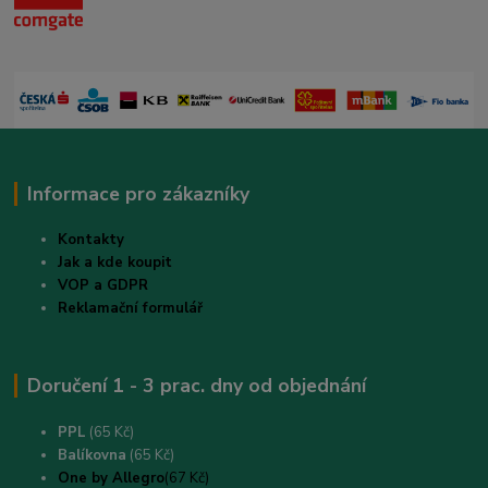
Informace pro zákazníky
Kontakty
Jak a kde koupit
VOP a GDPR
Reklamační formulář
Doručení 1 - 3 prac. dny od objednání
PPL
(65 Kč)
B
alíkovna
(65 Kč)
One by Allegro
(67 Kč)