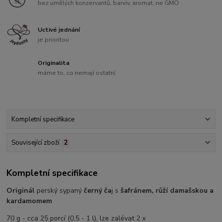
bez umělých konzervantů, barviv, aromat, ne GMO
Uctivé jednání
je prioritou
Originalita
máme to, co nemají ostatní
Kompletní specifikace
Související zboží
2
Kompletní specifikace
Originál
perský sypaný
černý ča
j s
šafránem, růží damašskou a
kardamomem
70 g - cca 25 porcí (0,5 - 1 l), lze zalévat 2 x