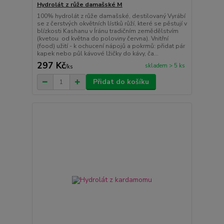
Hydrolát z růže damašské M
100% hydrolát z růže damašské, destilovaný Vyrábí
se z čerstvých okvětních lístků růží, které se pěstují v
blízkosti Kashanu v Íránu tradičním zemědělstvím
(kvetou od května do poloviny června). Vnitřní
(food) užití - k ochucení nápojů a pokrmů: přidat pár
kapek nebo půl kávové lžičky do kávy, ča...
297 Kč
skladem > 5 ks
/
ks
Přidat do košíku