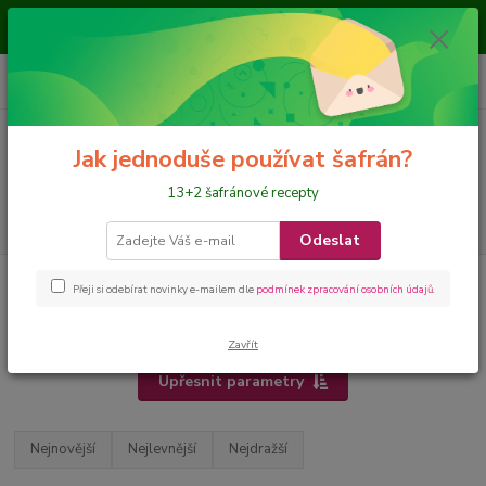
Je nám ctí, že jste nás navštívili a nakupujete na našem eshopu, přejeme
požehnané dny
0
ks
CZK
+420 728 649 340
za
0 Kč
Menu
Jak jednoduše používat šafrán?
13+2 šafránové recepty
Hledat
Odeslat
Úvod
Výběr dle UŽITÍ
dochucovadlo
Přeji si odebírat novinky e-mailem dle
podmínek zpracování osobních údajů
.
dochucovadlo
Zavřít
Upřesnit parametry
Nejnovější
Nejlevnější
Nejdražší