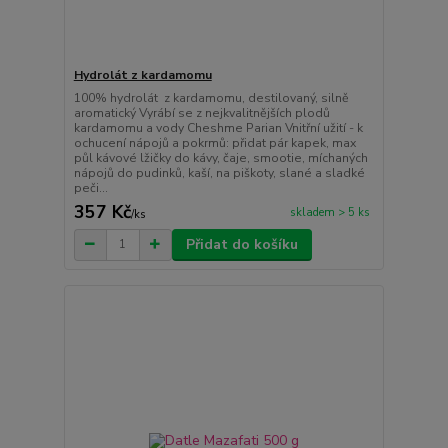
Hydrolát z kardamomu
100% hydrolát z kardamomu, destilovaný, silně
aromatický Vyrábí se z nejkvalitnějších plodů
kardamomu a vody Cheshme Parian Vnitřní užití - k
ochucení nápojů a pokrmů: přidat pár kapek, max
půl kávové lžičky do kávy, čaje, smootie, míchaných
nápojů do pudinků, kaší, na piškoty, slané a sladké
peči...
357 Kč
skladem > 5 ks
/
ks
Přidat do košíku