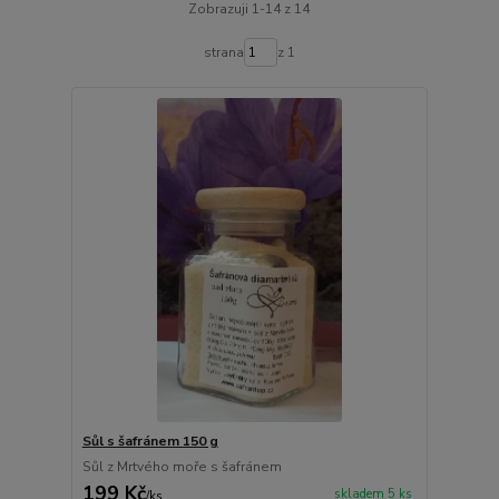
Zobrazuji 1-14 z 14
strana
z 1
Sůl s šafránem 150 g
Sůl z Mrtvého moře s šafránem
199 Kč
skladem 5 ks
/
ks