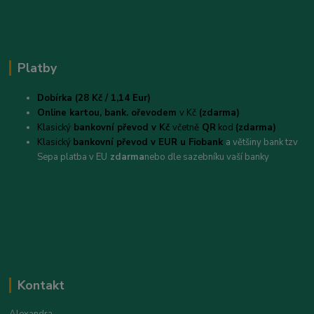
Platby
Dobírka (28 Kč / 1,14 Eur)
Online kartou,
bank. ořevodem
v Kč
(zdarma)
Klasický
bankovní převod v Kč
včetně
QR
kod
(zdarma)
Klasický
bankovní převod v EUR u Fiobank
a většiny bank tzv
Sepa platba v EU
zdarma
nebo dle sazebníku vaší banky
Kontakt
Alexandra