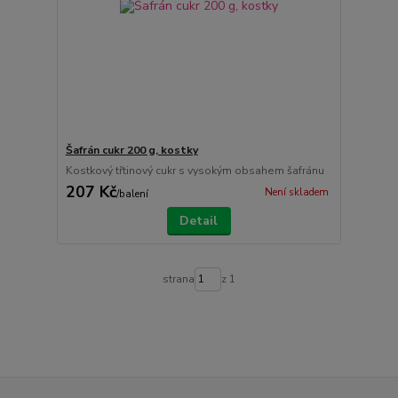
Šafrán cukr 200 g, kostky
Kostkový třtinový cukr s vysokým obsahem šafránu
207 Kč
Není skladem
/
balení
Detail
strana
z 1