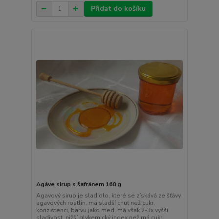
Přidat do košíku
Agáve sirup s šafránem 160 g
Agavový sirup je sladidlo, které se získává ze šťávy
agavových rostlin, má sladší chuť než cukr,
konzistenci, barvu jako med, má však 2-3x vyšší
sladivost, nižší glykemický index než má cukr