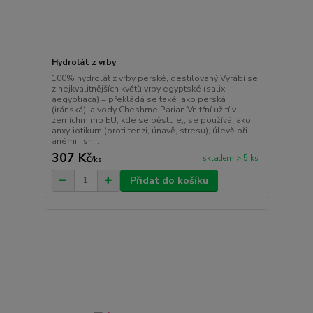
Hydrolát z vrby
100% hydrolát z vrby perské, destilovaný Vyrábí se
z nejkvalitnějších květů vrby egyptské (salix
aegyptiaca) = překládá se také jako perská
(iránská), a vody Cheshme Parian Vnitřní užití v
zemíchmimo EU, kde se pěstuje,, se používá jako
anxyliotikum (proti tenzi, únavě, stresu), úlevě při
anémii, sn...
307 Kč
skladem > 5 ks
/
ks
Přidat do košíku