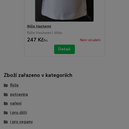
Rýže Hashemi
Rýže Hashemi I. třída
247 Kč
Není skladem
/
ks
Detail
Zboží zařazeno v kategoriích
Rýže
potravina
vaření
i pro děti
i pro vegany