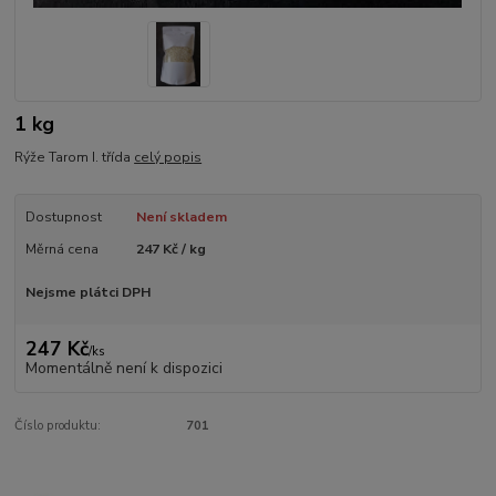
1 kg
Rýže Tarom I. třída
celý popis
Dostupnost
Není skladem
Měrná cena
247 Kč / kg
Nejsme plátci DPH
247 Kč
/
ks
Momentálně není k dispozici
Číslo produktu:
701