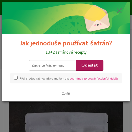
Je nám ctí, že jste nás navštívili a nakupujete na našem eshopu, přejeme
požehnané dny
0
ks
CZK
+420 728 649 340
za
0 Kč
Menu
Jak jednoduše používat šafrán?
13+2 šafránové recepty
Hledat
Odeslat
Úvod
Výběr dle UŽITÍ
vaření
Rýže Tarom
Přeji si odebírat novinky e-mailem dle
podmínek zpracování osobních údajů
.
Rýže Tarom
Zavřít