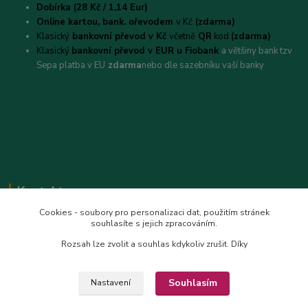
Dobírka (28 Kč / 1,14 Eur)
Online kartou,
bank. ořevodem
v Kč
(zdarma)
Klasický
bankovní převod v Kč
včetně
QR
kod
(zdarma)
Klasický
bankovní převod v EUR u Fiobank
a většiny bank tzv
Sepa platba v EU
zdarma
nebo dle sazebníku vaší banky
Kontakt
Cookies - soubory pro personalizaci dat, použitím stránek
Alexandra
souhlasíte s jejich zpracováním.
+420 728 649 340
Rozsah lze zvolit a souhlas kdykoliv zrušit. Díky
(Po-Pá, 8.00-18 hod)
info@safrantop.cz
Souhlasím
Nastavení