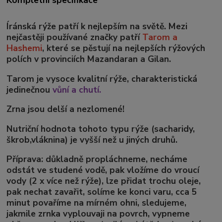
Íránská rýže patří k nejlepším na světě. Mezi
nejčastěji používané značky patří
Tarom a
Hashemi
, které se pěstují na nejlepších rýžových
polích v provinciích Mazandaran a Gilan.
Tarom je vysoce kvalitní rýže, charakteristická
jedinečnou
vůní a chutí.
Zrna jsou delší a nezlomené!
Nutriční hodnota tohoto typu rýže (sacharidy,
škrob,vláknina) je vyšší než u jiných druhů.
Příprava:
důkladně propláchneme, necháme
odstát ve studené vodě, pak vložíme do vroucí
vody (2 x více než rýže), lze přidat trochu oleje,
pak nechat zavařit, solíme ke konci varu, cca 5
minut povaříme na mírném ohni, sledujeme,
jakmile zrnka vyplouvaji na povrch, vypneme