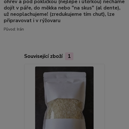
ohřev a pod pokličkou (nejlépe i útěrkou) necháme
dojít v páře, do měkka nebo "na skus" (al dente),
už neoplachujeme! (zredukujeme tím chuť), lze
připravovat i v rýžovaru
Původ: Irán
Související zboží
1